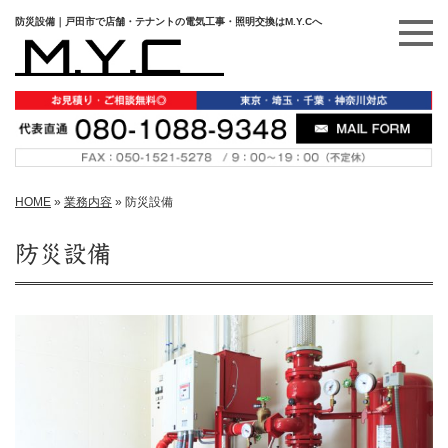
防災設備｜戸田市で店舗・テナントの電気工事・照明交換はM.Y.Cへ
HOME
»
業務内容
»
防災設備
防災設備